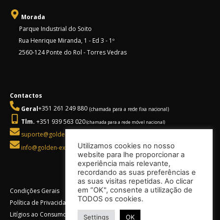
Morada
Parque Industrial do Soito
Rua Henrique Miranda, 1 - Ed 3 - 1º
2560-124 Ponte do Rol - Torres Vedras
Contactos
Geral
+351 261 249 880
(chamada para a rede fixa nacional)
Tlm.
+351 939 563 020
(chamada para a rede móvel nacional)
suporte@golden-executive.pt
Utilizamos cookies no nosso
info@golden-executive.pt
website para lhe proporcionar a
experiência mais relevante,
recordando as suas preferências e
as suas visitas repetidas. Ao clicar
em “OK", consente a utilização de
Condições Gerais
TODOS os cookies.
Política de Privacidade
Litígios ao Consumo
Settings
OK