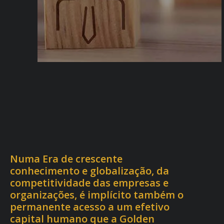
Numa Era de crescente
conhecimento e globalização, da
competitividade das empresas e
organizações, é implícito também o
permanente acesso a um efetivo
capital humano que a Golden