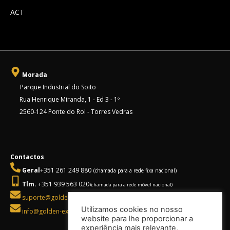
ACT
Morada
Parque Industrial do Soito
Rua Henrique Miranda, 1 - Ed 3 - 1º
2560-124 Ponte do Rol - Torres Vedras
Contactos
Geral
+351 261 249 880
(chamada para a rede fixa nacional)
Tlm.
+351 939 563 020
(chamada para a rede móvel nacional)
suporte@golden-executive.pt
Utilizamos cookies no nosso
info@golden-executive.pt
website para lhe proporcionar a
experiência mais relevante,