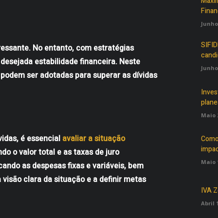
Maxim
Finan
Junho 
SIFID
ressante. No entanto, com estratégias
candi
 desejada estabilidade financeira. Neste
Junho 
 podem ser adotadas para superar as dívidas
Inves
plane
Maio 2
vidas, é essencial
avaliar a situação
Como a
impac
do o valor total e as taxas de juro
Maio 1
ando as despesas fixas e variáveis, bem
 visão clara da situação e a definir metas
IVA Z
Abril 