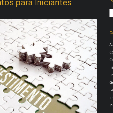
tos para Iniciantes
P
C
Au
Co
Co
Fi
Fi
G
Go
I
In