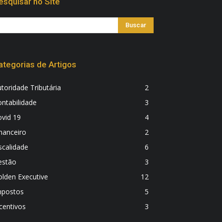
esquisar no Site
ategorias de Artigos
toridade Tributária
2
ntabilidade
3
vid 19
4
nanceiro
2
scalidade
6
estão
3
lden Executive
12
mpostos
5
centivos
3