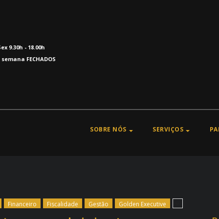
Sex 9.30h - 18.00h
e semana FECHADOS
SOBRE NÓS
SERVIÇOS
PA
Financeiro
Fiscalidade
Gestão
Golden Executive