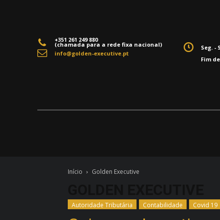
+351 261 249 880
(chamada para a rede fixa nacional)
Seg. - 
info@golden-executive.pt
Fim d
Início
Golden Executive
GOLDEN EXECUTIVE
Autoridade Tributária
Contabilidade
Covid 19