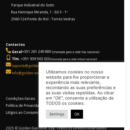
Parque Industrial do Soito
Rua Henrique Miranda, 1 - Ed 3 - 1º
2560-124 Ponte do Rol - Torres Vedras
Contactos
Geral
+351 261 249 880
(chamada para a rede fixa nacional)
Tlm.
+351 939 563 020
(chamada para a rede móvel nacional)
suporte@golden-executive.pt
Utilizamos cookies no nosso
info@golden-executive.pt
website para lhe proporcionar a
experiência mais relevante,
recordando as suas preferências e
as suas visitas repetidas. Ao clicar
em “OK", consente a utilização de
Condições Gerais
TODOS os cookies.
Política de Privacidade
Litígios ao Consumo
Settings
OK
2025 © Golden Executive, Lda. Todos os Direitos Reservados