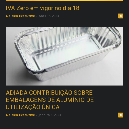
IVA Zero em vigor no dia 18
Golden Executive
-
Abril 15, 2023
0
ADIADA CONTRIBUIÇÃO SOBRE
EMBALAGENS DE ALUMÍNIO DE
UTILIZAÇÃO ÚNICA
Golden Executive
-
Janeiro 8, 2023
0